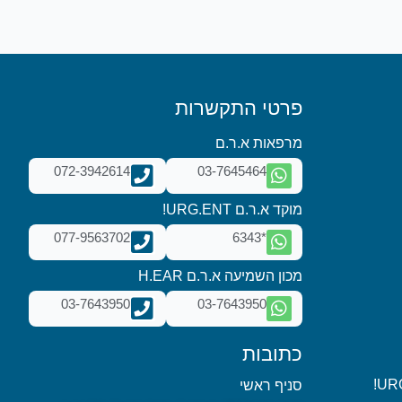
פרטי התקשרות
מרפאות א.ר.ם
072-3942614
03-7645464
מוקד א.ר.ם URG.ENT!
077-9563702
*6343
מכון השמיעה א.ר.ם H.EAR
03-7643950
03-7643950
כתובות
סניף ראשי