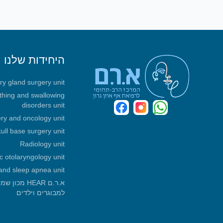
היחידות שלנו
ary gland surgery unit
athing and swallowing
disorders unit
ry and oncology unit
ull base surgery unit
Radiology unit
ic otolaryngology unit
and sleep apnea unit
א.ר.ם HEAR 
למבוגרים וילדים