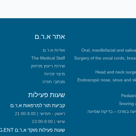
אתר א.ר.ם
Oral, maxillofacial and saliv
אודות א.ר.ם
The Medical Staff
Surgery of the vocal cords, bre
שירות וייעוץ מרחוק
Head and neck surge
מיצוי זכויות
Endoscopic nose, sinus and sk
מכתבי תודה
שעות פעילות
Pediatr
Snoring 
קביעת תור למרפאות א.ר.ם
מכון שמיעה במרכז – בדיקת שמיעה
ראשון - חמישי | 21:00-8:00
שישי | 13:00-8:00
שעות פעילות מוקד א.ר.ם URG.ENT!