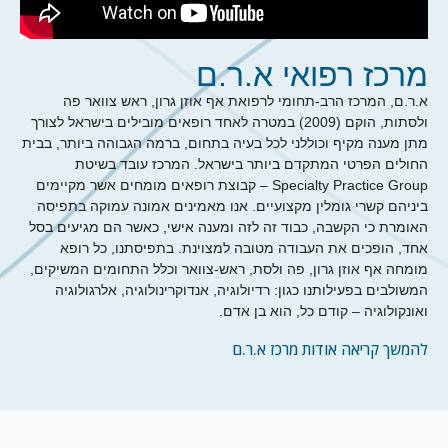
ל לצורך
, בבית
מקיימים
פיסה
ם בסל
יקים,
ה