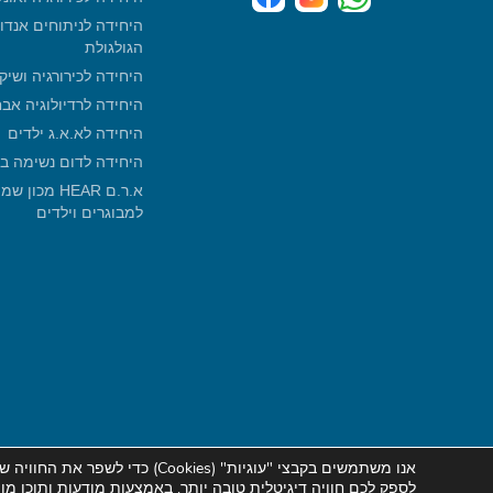
היחידה לניתוחים אנדו
הגולגולת
היחידה לכירורגיה ושיק
היחידה לרדיולוגיה אב
היחידה לא.א.ג ילדים
היחידה לדום נשימה ב
א.ר.ם HEAR 
למבוגרים וילדים
אנו משתמשים בקבצי "עוגיות" (
Cookies
) כדי לשפר
את
החוויה של
לספק לכם חוויה דיגיטלית טובה יותר, באמצעות מודעות ותוכן מ