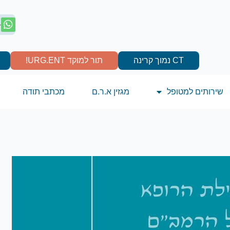
4
CT נמוך קרינה
תור למוקד URG.ENT!
שירותים למטופל
מגזין א.ר.ם
מכתבי תודה