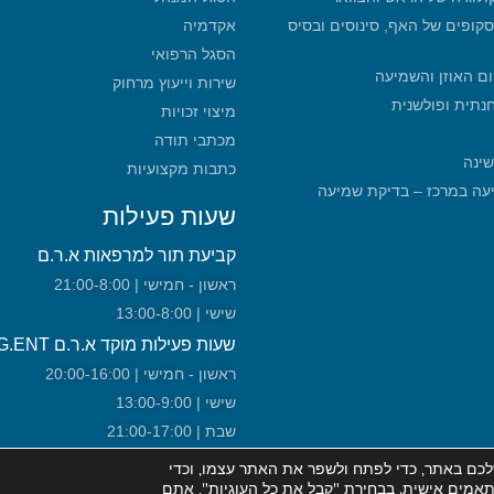
סקופים של האף, סינוסים ובסיס
אקדמיה
הסגל הרפואי
ום האוזן והשמיעה
שירות וייעוץ מרחוק
חנתית ופולשנית
מיצוי זכויות
מכתבי תודה
שינה
כתבות מקצועיות
מכון שמיעה במרכז – בדיקת שמיעה
שעות פעילות
קביעת תור למרפאות א.ר.ם
ראשון - חמישי | 21:00-8:00
שישי | 13:00-8:00
שעות פעילות מוקד א.ר.ם URG.ENT!
ראשון - חמישי | 20:00-16:00
שישי | 13:00-9:00
שבת | 21:00-17:00
כם באתר, כדי לפתח ולשפר את האתר עצמו, וכדי
ותאמים אישית. בבחירת "קבל את כל העוגיות", אתם