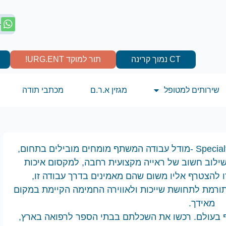
4
CT נמוך קרינה
תור למוקד URG.ENT!
שירותים למטופל
מגזין א.ר.ם
מכתבי תודה
אנו עובדים על פי מודל- Specialty Practice Group -מודל עבודה המשתף מומחים מובילים בתחום,
לוב חשוב של ראייה מקצועית רחבה, למקסום איכות
 להצטרף אליו משום שהם מאמינים בדרך עבודה זו,
רמת לתחושת שייכות ולאווירה החמימה הקיימת במקום
מאידך.
ף בעולם. רכשו את השכלתם בבתי הספר לרפואה בארץ,