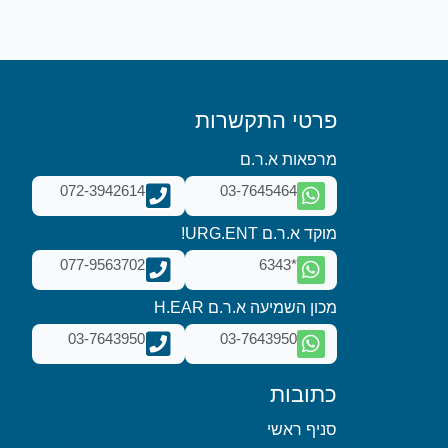
פרטי התקשרות
מרפאות א.ר.ם
072-3942614
03-7645464
מוקד א.ר.ם URG.ENT!
077-9563702
*6343
מכון השמיעה א.ר.ם H.EAR
03-7643950
03-7643950
כתובות
סניף ראשי