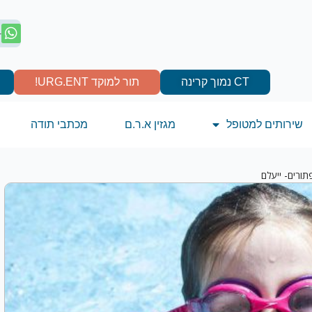
4
CT נמוך קרינה
תור למוקד URG.ENT!
שירותים למטופל
מגזין א.ר.ם
מכתבי תודה
ורים- ייעלם