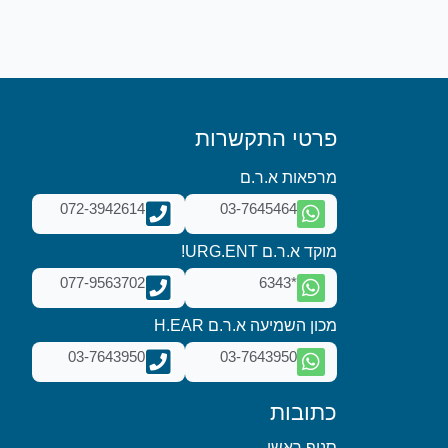
פרטי התקשרות
מרפאות א.ר.ם
072-3942614
03-7645464
מוקד א.ר.ם URG.ENT!
077-9563702
*6343
מכון השמיעה א.ר.ם H.EAR
03-7643950
03-7643950
כתובות
סניף ראשי