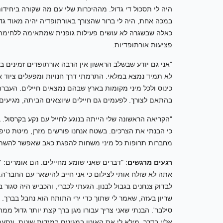
היה לי תסכול די גדול. מההיכרות שלי עם מה שקורה ביחיד
במכה אחת, היה לי ברור שהצורך באורתופדיה יהיה מאוד גד
כאלה שבשגרה לא עושים פעילות גופנית שמתאימה ללחימה. צר
פציעות אורתופדיות.
"אני גם יודע שבשלב הראשון אין הרבה אורתופדים זמינים ביחי
לא תמיד נמצא במלאי. התרמתי דרך חנויות ומפעלים ציוד א
כינוס ולכל מיני מקומות בארץ שבהם נמצאים חיילים. העברת
בהתאם לצורך. לפעמים גם חיילים שיוצאים הביתה, מגיעים 
"הקריאה הראשונה שלי הייתה בנוגע לחייל עם נקע בקרסול. ב
כי הבנתי את הצרכים. בשטח אנחנו פורשים מזרן, מיטת טיפו
מחברות תרופות כל מיני משחות להפגת כאב שאפשר להשתמ
רגעים מרגשים
: "דברים שאני שומע מחיילים. הם אומרים: 
אתה לא שולח אותי לצילום כי אני חייב להישאר עם החבר'ה. 
לבדוק צנחנים בגבול לבנון. הגעתי לכברי, והכביש היה סגור 
שריון בעזה, שאמר לי שתוך כדי ירי התותח הוא נחבל בברך. אמ
סילבר'. הבנתי שאני צריך עבורו מגן ברך קצת יותר גדול ממ
אליי בדרך, מילא לי את האוטו במגינים במידות שונות, ונסעת