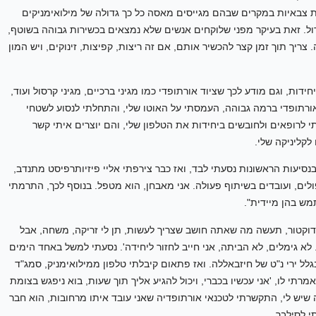
ות צבאיות במקרים שבהם מגייסים מאסה כל כך גדולה של מילואימניקים
ול. זאת בעיקר מפני שלוקחים אנשים שלא נמצאים בכשירות גבוהה בשוטף,
יך תוך זמן קצר להכשיר אותם, אם זה ריצות, קפיצות, זינוקים, ויש המון
דות, וגם מודע לכך שציוד אורתופדי כמו מגיני ברכיים, מגיני קרסול ועוד,
ורתופדי ברמה גבוהה, העמסתי על האוטו שלי, והתחלתי לנסוע לשטחי
י לרופאים ולחובשים ביחידות את הטלפון שלי, והם יוצרים איתי קשר
לקליניקה שלי.
נסיעות הראשונות נסעתי לבד, ואז כבר צירפתי אליי פיזיותרפיסט מתנדב,
לים, ועובדים בשיתוף פעולה. אני מאבחן, הוא מטפל. בנוסף לכך, התרמתי
ש בהן מיידית".
'דוקטור, תעשה מה שאתה חושב שצריך לעשות, תן לי זריקה, משחה, אבל
לא גימלים, לא הביתה, אני חייב לחזור ליחידה'. נסעתי למשל באחד הימים
בגלל ירי נ"ט של חיזבאללה. ואז פתאום קיבלתי טלפון ממילואימניק, סמג"ד
רתי לו, 'אני עכשיו בכברי, ויכול להגיע אליך תוך שעות, בוא ניפגש בצומת
ה שיש לי, התקשרתי לטכנאי אורתופדיה שאני עובד איתו מרחובות, הוא חבר
י לסילבר.