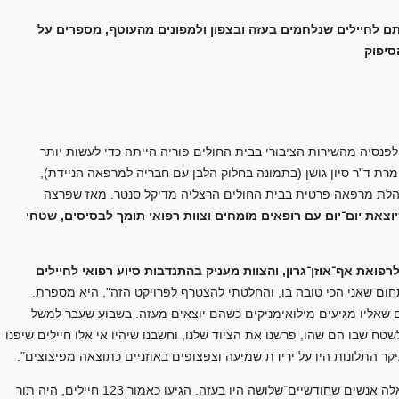
 לחיילים שנלחמים בעזה ובצפון ולמפונים מהעוטף, מספרים על
סיפוק
פנסיה מהשירות הציבורי בבית החולים פוריה הייתה כדי לעשות יותר
רת ד"ר סיון גושן (בתמונה בחלוק הלבן עם חבריה למרפאה הניידת),
מנהלת מרפאה פרטית בבית החולים הרצליה מדיקל סנטר. מאז שפרצה
וצאת יום־יום עם רופאים מומחים וצוות רפואי תומך לבסיסים, שטחי
רפואת אף־אוזן־גרון, והצוות מעניק בהתנדבות סיוע רפואי לחיילים
ום שאני הכי טובה בו, והחלטתי להצטרף לפרויקט הזה", היא מספרת.
 שאליו מגיעים מילואימניקים כשהם יוצאים מעזה. בשבוע שעבר למשל
ח שבו הם שהו, פרשנו את הציוד שלנו, וחשבנו שיהיו אי אלו חיילים שיפנו
: "המפגש עם אנשי המילואים מאוד מרגש. אלה אנשים שחודשיים־שלושה היו בעזה. הגיעו כאמור 123 חיילים, היה תור