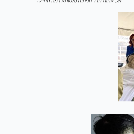
אל, אחות חדר הניתוח (אסותא רמת החייל)