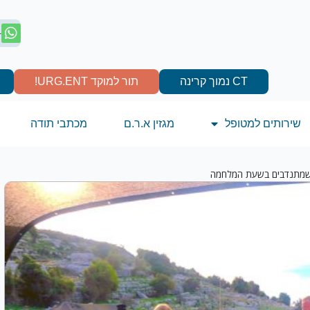
4
CT נמוך קרינה
תור למוקד URG.ENT!
שירותים למטופל
מגזין א.ר.ם
מכתבי תודה
ם שמתנדבים בשעת המלחמה