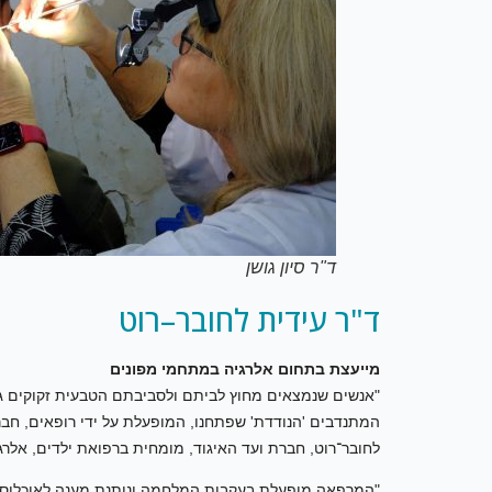
ד"ר סיון גושן
ד"ר עידית לחובר–רוט
מייעצת בתחום אלרגיה במתחמי מפונים
"אנשים שנמצאים מחוץ לביתם ולסביבתם הטבעית זקוקים גם 
המתנדבים 'הנודדת' שפתחנו, המופעלת על ידי רופאים, חברי 
לחובר־רוט, חברת ועד האיגוד, מומחית ברפואת ילדים, אלרגי
"המרפאה מופעלת בעקבות המלחמה ונותנת מענה לאוכלוסיות