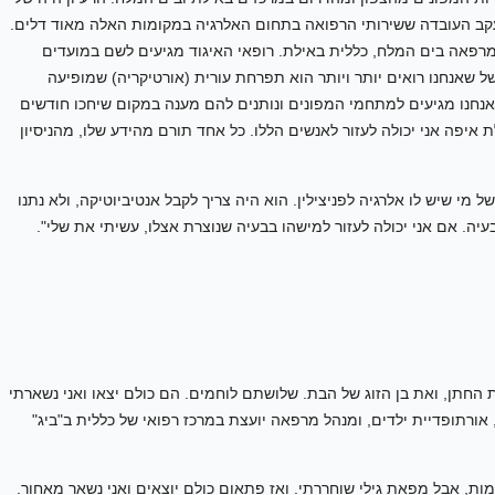
, עקב העובדה ששירותי הרפואה בתחום האלרגיה במקומות האלה מאוד דלים.
למרפאה בים המלח, כללית באילת. רופאי האיגוד מגיעים לשם במועדים
פלים. אחד הדברים למשל שאנחנו רואים יותר ויותר הוא תפרחת עורית (אורטיקריה) שמופיעה
אנחנו מגיעים למתחמי המפונים ונותנים להם מענה במקום שיחכו חודשים
ת איפה אני יכולה לעזור לאנשים הללו. כל אחד תורם מהידע שלו, מהניסיון
סוחב כותרת של מי שיש לו אלרגיה לפניצילין. הוא היה צריך לקבל אנטיביוטיקה, ולא נתנו
בעיה. אם אני יכולה לעזור למישהו בבעיה שנוצרת אצלו, עשיתי את שלי".
את החתן, ואת בן הזוג של הבת. שלושתם לוחמים. הם כולם יצאו ואני נשארתי
 אורתופדיית ילדים, ומנהל מרפאה יועצת במרכז רפואי של כללית ב"ביג"
חמות, אבל מפאת גילי שוחררתי. ואז פתאום כולם יוצאים ואני נשאר מאחור.