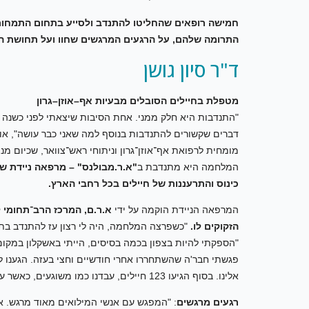
חמישה רופאים שהחליטו להתנדב ולסייע בתחום התמחותם
התרומה שלהם, על הרגעים המרגשים שחוו ועל תחושת ה
ד"ר סיון גושן
מטפלת בחיילים הסובלים מבעיות אף–אוזן–גרון
"התנדבות היא חלק ממני. אחת הסיבות שיצאתי לפני כשנה ל
דברים שקשורים להתנדבות בנוסף למה שאני כבר עושה", אומ
מומחית לרפואת אף־אוזן־גרון וניתוחי ראש־צוואר, שכיום 
המלחמה היא מתנדבת ב
"א.ר.מבולנס" – מרפאה ניידת שי
כינוס והתרעננות של חיילים בכל רחבי הארץ.
המרפאה הניידת הוקמה על ידי
א.ר.ם, המרכז הרב־תחומי ל
הזקוקים לו.
"כשפרצה המלחמה, היה לי רצון עז להתנדב בתח
"הספקתי להיות בצפון בכמה בסיסים, הייתי באשקלון במקום
פגשתי חבר'ה שהשתחררו אחרי חודשיים וחצי בעזה. הגענו לשט
אלינו. בסוף הגיעו 123 חיילים, עבדנו כמו משוגעים, כאשר עיקר התלונות היו על ירידת שמיעה וצפצופים באוזניים כתוצאה מפיצוצים".
רגעים מרגשים