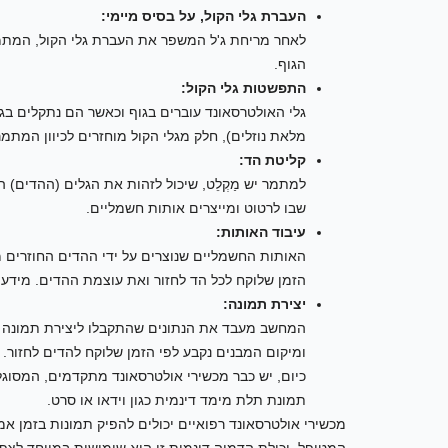
העברת גלי הקול, על בסיס מיימי:
לאחר מריחת ג'ל המשפר את העברת גלי הקול, המתמר
הגוף.
התפשטות גלי הקול:
גלי האולטרסאונד עוברים בגוף וכאשר הם נתקלים בגבו
מלאת נוזלים), חלק מגלי הקול מוחזרים לכיוון המתמ
קליטת הד:
למתמר יש מַקְלֵט, שיכול לזהות את הגלים (ההדים) 
שבו לרטוט ומייצרים אותות חשמליים.
עיבוד האותות:
האותות החשמליים שנוצרים על ידי ההדים החוזרים 
הזמן שלוקח לכל הד לחזור ואת עוצמת ההדים. מידע 
יצירת תמונה:
המחשב מעבד את הנתונים שהתקבלו ליצירת תמונה ד
ומיקום המבנים נקבע לפי הזמן שלוקח להדים לחזור. 
תמונת תלת מימד דינמית כגון וידאו או סרט.
מכשירי אולטרסאונד רפואיים יכולים להפיק תמונות בזמן א
המטופל. יכולת הדמיה דינמית זו היא שימושית במיוחד לצפי