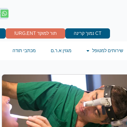
4
CT נמוך קרינה
תור למוקד URG.ENT!
שירותים למטופל
מגזין א.ר.ם
מכתבי תודה