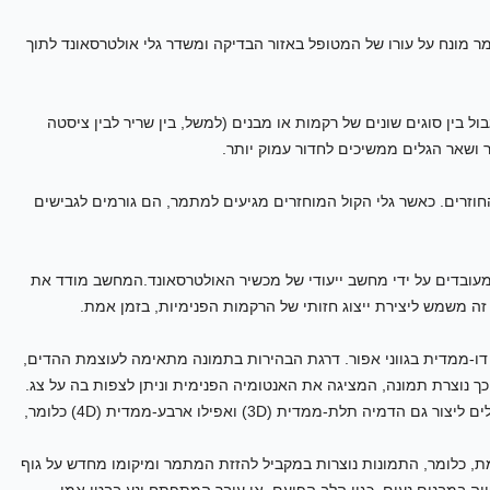
 מונח על עורו של המטופל באזור הבדיקה ומשדר גלי אולטרסאונד לתוך
ל בין סוגים שונים של רקמות או מבנים (למשל, בין שריר לבין ציסטה
ר ושאר הגלים ממשיכים לחדור עמוק יותר.
החוזרים. כאשר גלי הקול המוחזרים מגיעים למתמר, הם גורמים לגבישים
מעובדים על ידי מחשב ייעודי של מכשיר האולטרסאונד.המחשב מודד את
זה משמש ליצירת ייצוג חזותי של הרקמות הפנימיות, בזמן אמת.
ו-ממדית בגווני אפור. דרגת הבהירות בתמונה מתאימה לעוצמת ההדים,
כך נוצרת תמונה, המציגה את האנטומיה הפנימית וניתן לצפות בה על צג.
כיום, יש כבר מכשירי אולטרסאונד מתקדמים, המסוגלים ליצור גם הדמיה תלת-ממדית (3D) ואפילו ארבע-ממדית (4D) כלומר,
מת, כלומר, התמונות נוצרות במקביל להזזת המתמר ומיקומו מחדש על גוף
יה במבנים נעים, כגון הלב הפועם, או עובר המתפתח ונע בבטן אמו.