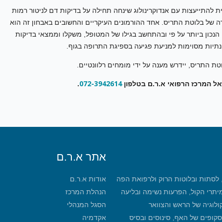
ת להתייעצות עם אנדוקרינולוג שינחה תחילה על בדיקות דם לניטור רמות
 של בלוטת התריס. אחד ההורמונים העיקריים והחשובים באבחון זה הוא
 הנכון ביותר על פי ובהתחשב בגילו של המטופל, משקלו וממצאי בדיקות
ונתיות מסוימות למניעת פגיעה בספיגת התרופה בגוף.
ת התריס, יידרש מענה על ידי מומחים רלוונטיים.
072-3942614
 אל המרכז הרפואי א.ר.ם בטלפון
.
אתר א.ר.ם
, לסתות ובלוטות הרוק ולרפואת הפה
אודות א.ר.ם
מיתרי הקול, הפרעות נשימה ובליעה
הנהלת המרכז
קולוגיה של הראש והצוואר
הסגל המנהלי
סקופים של האף, סינוסים ובסיס
אקדמיה