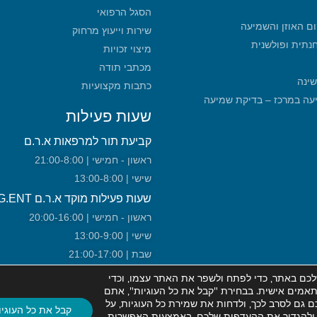
הסגל הרפואי
ום האוזן והשמיעה
שירות וייעוץ מרחוק
חנתית ופולשנית
מיצוי זכויות
מכתבי תודה
שינה
כתבות מקצועיות
מכון שמיעה במרכז – בדיקת שמיעה
שעות פעילות
קביעת תור למרפאות א.ר.ם
ראשון - חמישי | 21:00-8:00
שישי | 13:00-8:00
שעות פעילות מוקד א.ר.ם URG.ENT!
ראשון - חמישי | 20:00-16:00
שישי | 13:00-9:00
שבת | 21:00-17:00
כם באתר, כדי לפתח ולשפר את האתר עצמו, וכדי
ותאמים אישית. בבחירת "קבל את כל העוגיות", אתם
 גם לסרב לכך, ולדחות את שמירת כל העוגיות, על
קבל את כל העוגיו
ות ולהגדיר את ההעדפות שלכם, באמצעות האפשרות