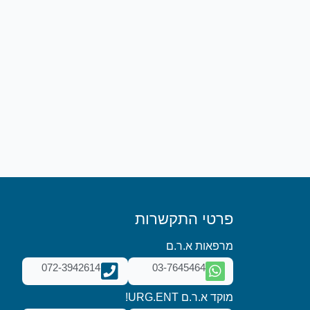
פרטי התקשרות
מרפאות א.ר.ם
072-3942614
03-7645464
מוקד א.ר.ם URG.ENT!