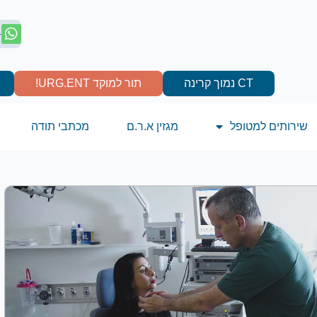
4
CT נמוך קרינה
תור למוקד URG.ENT!
שירותים למטופל
מגזין א.ר.ם
מכתבי תודה