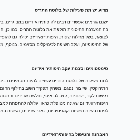
מדוע יש תת פעילות של בלוטת התריס
ישנם גורמים אפשריים רבים להיפותירואידיזם במבוגרים. ב
בה המערכת החיסונית תוקפת את בלוטת התריס. כמו כן, היא
לצוואר, בשל מחלות שונות. היפותירואידיזם יכולה גם להופיע 
של ההיפופיזה, ועקב חשיפה לכימיקלים מסוימים. בנוסף, מ
סימפטומים וסכנות עקב היפותירואידיזם
לתת פעילות של בלוטת התריס עשויים להיות תסמינים רבי
התירוקסין, שייצורו נפגם, משחק תפקיד חשוב בחילוף החומר
רגישות לקור, ישנוניות, קצב לב איטי, חולשת שרירים והתכווצו
היפותירואידיזם שאינה מטופלת כראוי עלולה להתפתח למצבי
לפתח בעיות נפשיות וקוגניטיביות, כאבי שרירים, רגישות במפ
האבחנה והטיפול בהיפותירואידיזם