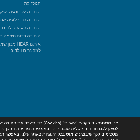
הגולגולת
היחידה לכירורגיה ושיק
היחידה לרדיולוגיה אב
היחידה לא.א.ג ילדים
היחידה לדום נשימה ב
א.ר.ם HEAR 
למבוגרים וילדים
אנו משתמשים בקבצי "עוגיות" (
Cookies
) כדי לשפר
את
החוויה של
לספק לכם חוויה דיגיטלית טובה יותר, באמצעות מודעות ותוכן מ
מסכימים לכך שיבוצע שימוש בכל העוגיות באתר שלנו. באפשרותכם
ידי בחירת "דחה הכל" או לבחור לדחות את העוגיות שאינן חיוני