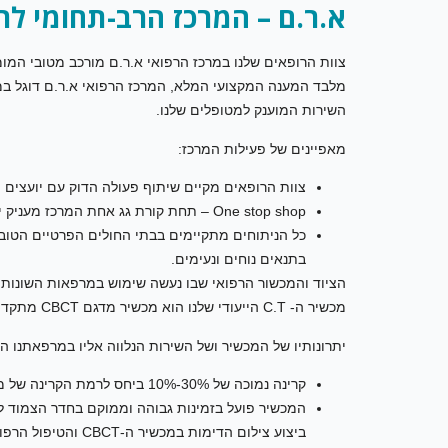
א.ר.ם – המרכז הרב-תחומי לרפ
צוות הרופאים שלנו במרכז הרפואי א.ר.ם מורכב מטובי המומח
מלבד המענה המקצועי המלא, המרכז הרפואי א.ר.ם דוגל ב
השירות המוענק למטופלים שלנו.
מאפיינים של פעילות המרכז:
צוות הרופאים מקיים שיתוף פעולה הדוק עם יועצים
One stop shop – תחת קורת גג אחת המרכז מעניק ייעוץ, ברור מקיף וטיפול אשר בנסיבות אחרות כרוכים בהתרוצצויות וזמן.
כל הניתוחים מתקיימים בבתי החולים הפרטיים הטוב
בתנאים נוחים ונעימים.
הציוד והמכשור הרפואי שבו נעשה שימוש במרפאות השונות 
מכשיר ה- C.T הייעודי שלנו הוא מכשיר מדגם CBCT מתקדם, מדויק, בעל קרינה מינימלית ובעל כושר אבחון גבוה ויעיל.
יתרונותיו של המכשיר ושל השירות הנלווה אליו במרפאתנו ה
קרינה נמוכה של 30%-10% ביחס לרמת הקרינה של מכשיר T סטנדרטי.
המכשיר פועל בזמינות גבוהה וממוקם בחדר הצמוד לח
ביצוע צילום הדימות במכשיר ה-CBCT והטיפול הרפואי שבעקבותיו, מתקיימים באותו הביקור.