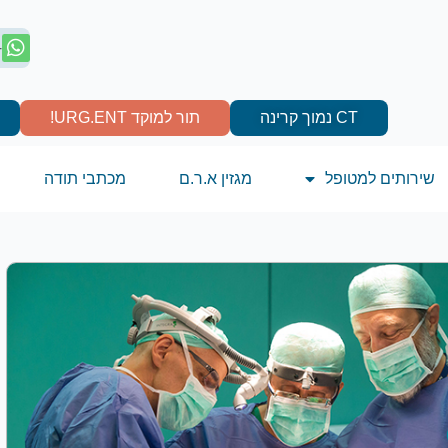
4
CT נמוך קרינה
תור למוקד URG.ENT!
שירותים למטופל
מגזין א.ר.ם
מכתבי תודה