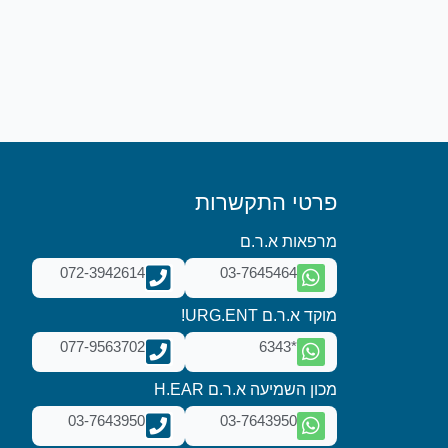
פרטי התקשרות
מרפאות א.ר.ם
072-3942614
03-7645464
מוקד א.ר.ם URG.ENT!
077-9563702
*6343
מכון השמיעה א.ר.ם H.EAR
03-7643950
03-7643950