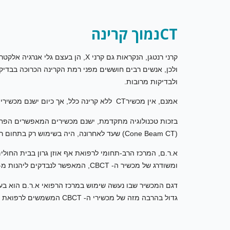
CT
נמוך קרינה
קרני רנטגן, הנקראות גם קרני X, הן ב
ולבדיקות מרובות.
אמנם, אין מכשירCT ללא קרינה כלל, אך כיום ישנם מכשירים חדשניים בהם אפשר לבצע הדמיית CT נמוך קרינה.
(Cone Beam CT) שעד לאחרונה, היה בשימוש רק בתחום רפואת השיניים.
א.ר.ם, המרכז הרב-תחומי לרפואת אף אוזן גרון בבית החול
ומשודרג של מכשיר ה- CBCT, המאפשר לנבדקים ליהנות מ- CT נמוך קרינה גם בהדמיה של מבני גוף בתחום אף אוזן גרון.
דגם המכשיר שבו נעשה שימוש במרכז הרפואי א.ר.ם הוא בעל
גדול בהרבה מזה של מכשירי ה- CBCT המשמשים לרפואת שיניים והמשמעות היא, קבלת תמונה מדויקת, מלאה ואיכותית יותר.