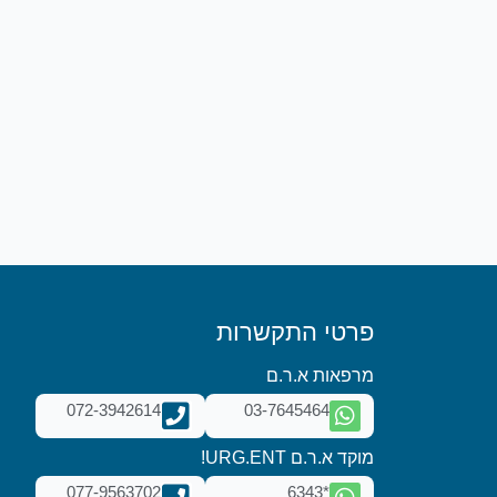
פרטי התקשרות
מרפאות א.ר.ם
072-3942614
03-7645464
מוקד א.ר.ם URG.ENT!
077-9563702
*6343