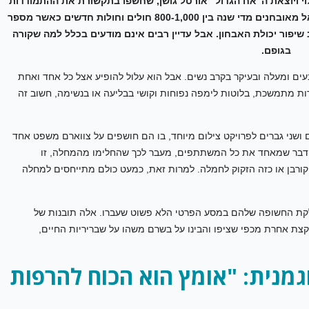
וי ויוצאת ה"אח הגדול" אורטל גושן, שחשפו בתקשורת את ההתמודדות
שלהן עם המחלה הלא נדירה הזו, והן לא לבד. רק בישראל מאובחנים מדי שנה בין 800-1,000 חולים וחולות חדשים כאשר מספר
יפור יכולת האבחון. אבל עדיין רבים אינם מודעים בכלל למה שקורה
בגופם.
עים ומעלה ובעיקר בקרב נשים. אבל הוא עלול להופיע אצל כל אחד ואחת
ות מתמשכת, בלוטות לימפה נפוחות וקושי בבליעה או בנשימה, חשוב זה
דש המודעות למחלה אספנו ב"חורים ברשת" 11 נשים ושני גברים לפרויקט צילום מיוחד, בו הם חושפים על צווארם משפט אחד
דבר שמאחד את כל המשתתפים, מעבר לכך שהחלימו מהמחלה, זו
ורבן או כזה הזקוק לחמלה. למרות זאת, כמעט כולם מתייחסים למחלה
קת החשופה שלהם במסע הפרטי הלא פשוט שעברו. אלה תובנות של
קצת אחרת מכפי שציפו והבינו על בשרם משהו על שבריריות החיים,
גמנית: "אומץ הוא הכוח להרפות