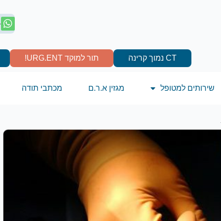
4
CT נמוך קרינה
תור למוקד URG.ENT!
שירותים למטופל
מגזין א.ר.ם
מכתבי תודה