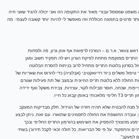
זה משפט שמסמל עבורי מאוד את התקופה הזו ואני יכולה להגיד שאני חיה
ותר פרטים בתמונה הכוללת וזה מאפשר לי להיות יותר קשובה לעצמי. מה
 ראש צוואר, א.ר.ם – המרכז לרפואת אף אוזן גרון, פה ולסתות
התריס ממוקמת מתחת לפיקת הגרון ויש לה תפקיד חשוב ומגן
פול בסרטן בלוטת התריס מתחיל לרוב בניתוח להסרת הבלוטה
 טיפול משלים ביוד רדיואקטיבי (אבלציה) כדי להרוס את שאריות של
 החולה ללא בלוטת תריס החיונית ובמצב של תת פעילות שגורם
עייפות, שכחה, חוסר סבילות לקור, עצירות, צבירת משקל ואף ירידה
קבוע כל חייו.
 מנת להבטיח שלא תהיה חזרה של הגידול. חלק מבדיקות המעקב
 עובדה החושפת את החולה לתסמינים שתוארו. עם זאת, ניתן לבצע
וג'ן (Thyrogen), שמאפשר להימנע מהצורך להפסיק את השימוש בהורמון התריס החליפי ובכך
ים והתפקוד. על פי סל הבריאות, כל חולה זכאי לקבל תירוג'ן בשתי
ם למעקב".