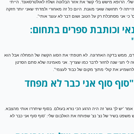
שלי. הרופא מישש בלי קשר את אזור הבלוטה ושלח לאולטרסאונד. הייתי
יתה לי תחושה שאני מוגנת. היום כל זה מאחורי ולמדתי שאני יותר חזקה
י אני מסתכלת רק על הטוב ושום דבר לא עוצר אותי".
אי וכותבת ספרים בתחום:
קדם, ממש בדקה האחרונה. לא חטפתי את הסוג הקשה של המחלה אבל הוא
ה לי חצי שנה לחזור לדבר כמו שצריך. אני מאמינה שלא סתם הסרטן
השמיע את קולי מתוך מקום של כבוד לעצמי".
 "סוף סוף אני כבר לא מפחד
ייתי בטירונות בצבא, ב-2009. כשהטכנאי אמר 'יש לך גוש' זה היה הרגע הכי נורא בעולם. בסוף שיחררו אותי מהצבא.
ש משפט בשיר של נצ' נצ' שפותח את האלבום שלי: 'סוף סוף אני כבר לא