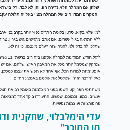
לאחרונה עלו לכותרות השחקנית והדוגמנית עדי הימלבל
המקרים המדווחים של המחלה מצוי בעלייה תלולה עקב ש
למי שלא בקיא, סרטן בלוטת התריס נפוץ יותר בקרב בני ארב
ללא התראה בגיל עשרים. אם אתם מרגישים גוש בגרון, צריד
שתלכו להיבדק ולא להניח שזה ייעלם מעצמו. כי זה לא.
לרגל חו
שנחקק שמסמל יותר מכל את המאבק האישי שלהם. אם יש 
אופטימיות למרות הכל. אף אחד לא תפש את עצמו כמסכן, ק
כאל "הדבר הזה", שטלטל את עולמם באמצע החיים.
משתתפי הפרויקט חשפו בפני המצלמות באומץ רב את הצל
אנשים, כמוני וכמוכם, שפשוט התעוררו בוקר אחד למציאות 
פרופורציות ועוצמות נפשיות.
עדי הימלבלוי, שחקנית ודו
מן המוכר"