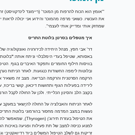
"'אומץ הוא הכוח להרפות מן המוכר' (ריימונד לינדקוויסט) 
את העכשיו. כשאני מרפה מהמוכר והידוע אני יכולה לראות י
שמחזק אותי ומדייק אותי לעצמי".
איך מטפלים בסרטן בלוטת התריס
דר' אבי חפץ, מנהל היחידה לכירורגיה ואונקולוגיה של
באסותא, שטיפל בעדי הימלבלוי וניתח אותה:
"
בלוטת 
בוויסות חילוף החומרים ותפקוד האיברים בגוף. הטי
ובלוטות לימפה החשודות כנגועות. לאחר הניתוח נערך
הרקמה הסרטנית והרקמה הבריאה. מצב זה משאיר את
לירידה בפעילות הגוף ותחושות דיכאון, קושי בריכוז, 
בקצב הלב והסינון הכלייתי. ולכן על החולה לקבל הורמון תריס T3 חליפי מלאכותי באופן 
לאחר הניתוח והאבלציה על החולה לה
י
שאר במעקב על
נעשות במצב המדמה מחסור בהורמוני בלוטת התריס,
את הטיפול בעזרת תיר
למנוע כניסה למצב של תת פעילות ופגיעה באיכות החי
זריקות גם לשלב הטיפול המשלים ביוד רדיואקטיבי וג