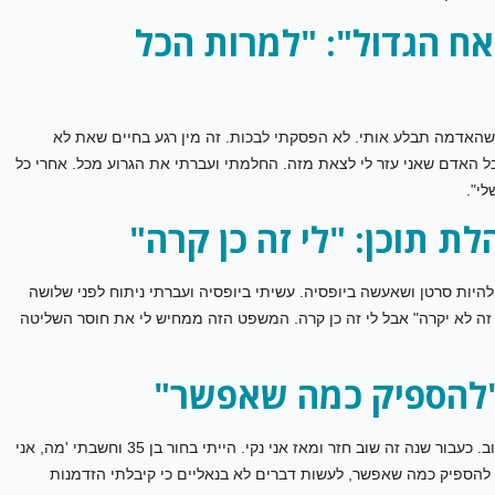
ח הגדול": "למרות הכל
 שהאדמה תבלע אותי. לא הפסקתי לבכות. זה מין רגע בחיים שאת לא
בל האדם שאני עזר לי לצאת מזה. החלמתי ועברתי את הגרוע מכל. אחרי כל
לי".
לת תוכן: "לי זה כן קרה"
 להיות סרטן ושאעשה ביופסיה. עשיתי ביופסיה ועברתי ניתוח לפני שלושה
זה לא יקרה" אבל לי זה כן קרה. המשפט הזה ממחיש לי את חוסר השליטה
 "להספיק כמה שאפשר"
"גיליתי את המחלה לפני 14 שנה. עברתי טיפול וזה חזר לי שוב. כעבור שנה זה שוב חזר ומאז אני נקי. הייתי בחור בן 35 וחשבתי 'מה, אני
 להספיק כמה שאפשר, לעשות דברים לא בנאליים כי קיבלתי הזדמנות