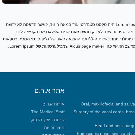
הוא פשוט טקסט גולמי של תעשיית ההדפסה וההקלדה. Lorem Ipsum היה טקסט סטנדרטי עוד במאה ה-16, כאשר הדפסה לא ידועה
דגימה. ספר זה שרד לא רק חמש מאות שנים אלא גם את הקפיצה לתוך
ההדפסה האלקטרונית, ונותר כמו שהוא ביסודו. ספר זה הפך פופולרי יותר בשנות ה-60 עם ההוצאה לאור של גליון פונטי המכיל פסקאות
אתר א.ר.ם
Oral, maxillofacial and saliv
אודות א.ר.ם
The Medical Staff
Surgery of the vocal cords, bre
שירות וייעוץ מרחוק
Head and neck surge
מיצוי זכויות
Endoscopic nose, sinus and sk