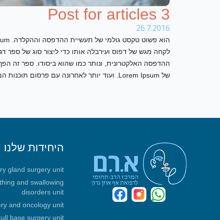
Post for articles 3
26.7.2016
לקחה מגש של דפוס ועירבלה אותו כדי ליצור סוג של ספר 
של Lorem Ipsum. ועוד יותר לאחרונה עם פרסום תוכנות המחשב האישי כגון Aldus page maker שמכיל גרסאות של Lorem Ipsum.
היחידות שלנו
ary gland surgery unit
athing and swallowing
disorders unit
ry and oncology unit
ull base surgery unit