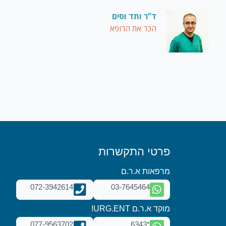
ד”ר ותד וסים
הכר את הרופא
פרטי התקשרות
מרפאות א.ר.ם
072-3942614
03-7645464
מוקד א.ר.ם URG.ENT!
077-9563702
*6343