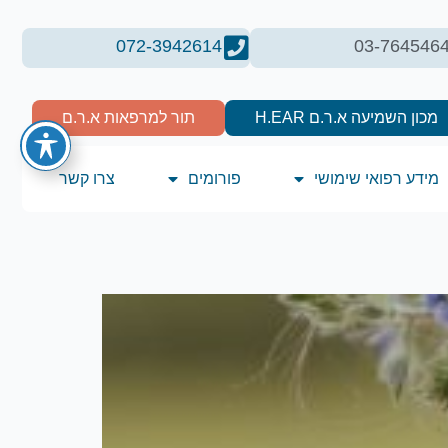
072-3942614
03-764546
מכון השמיעה א.ר.ם H.EAR
תור למרפאות א.ר.ם
מידע רפואי שימושי
פורומים
צרו קשר