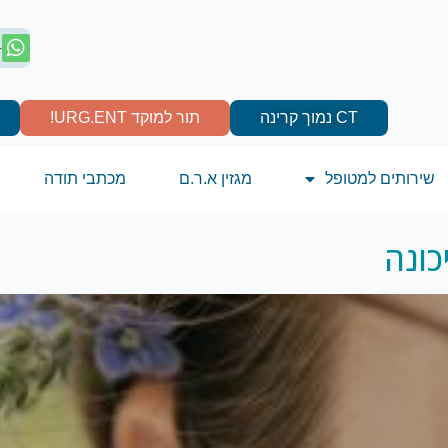
4
CT נמוך קרינה
תור למוקד URG.ENT!
שירותים למטופל
מגזין א.ר.ם
מכתבי תודה
כונה