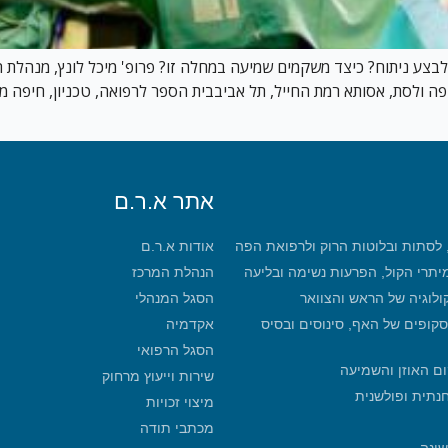
בצע ניתוח? כיצד משקמים שמיעה במחלה זו? פרופ' מיכל לונץ, מנהלת המ
ר ופה ולסת, אסותא רמת החייל, תל אביבבית הספר לרפואה, טכניון, חיפ
אתר א.ר.ם
, לסתות ובלוטות הרוק ולרפואת הפה
אודות א.ר.ם
מיתרי הקול, הפרעות נשימה ובליעה
הנהלת המרכז
קולוגיה של הראש והצוואר
הסגל המנהלי
סקופים של האף, סינוסים ובסיס
אקדמיה
הסגל הרפואי
ום האוזן והשמיעה
שירות וייעוץ מרחוק
חנתית ופולשנית
מיצוי זכויות
מכתבי תודה