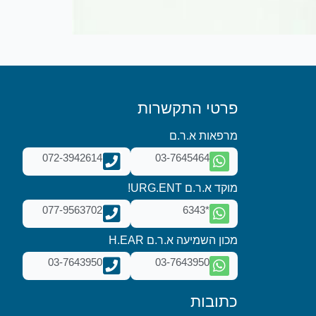
פרטי התקשרות
מרפאות א.ר.ם
072-3942614
03-7645464
מוקד א.ר.ם URG.ENT!
077-9563702
*6343
מכון השמיעה א.ר.ם H.EAR
03-7643950
03-7643950
כתובות