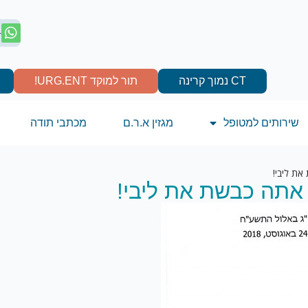
4
CT נמוך קרינה
תור למוקד URG.ENT!
שירותים למטופל
מגזין א.ר.ם
מכתבי תודה
ת ליבי!
אתה כבשת את ליבי!