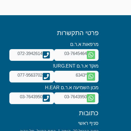
פרטי התקשרות
מרפאות א.ר.ם
072-3942614
03-7645464
מוקד א.ר.ם URG.ENT!
077-9563702
*6343
מכון השמיעה א.ר.ם H.EAR
03-7643950
03-7643950
כתובות
סניף ראשי