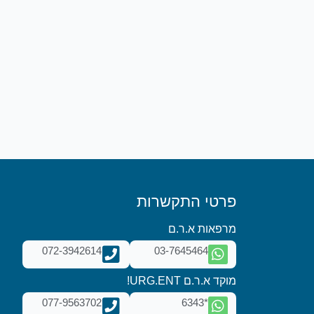
פרטי התקשרות
מרפאות א.ר.ם
072-3942614
03-7645464
מוקד א.ר.ם URG.ENT!
077-9563702
*6343