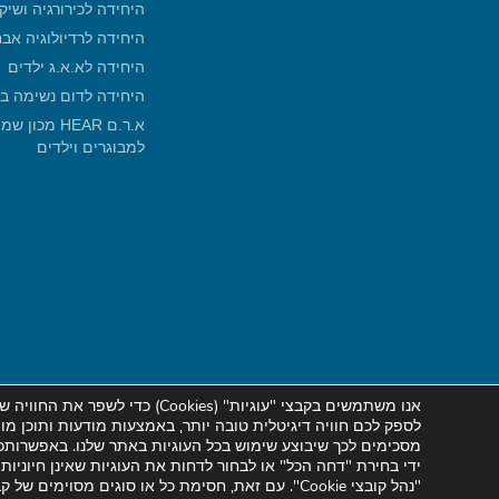
היחידה לכירורגיה ושיק
היחידה לרדיולוגיה אב
היחידה לא.א.ג ילדים
היחידה לדום נשימה ב
א.ר.ם HEAR 
למבוגרים וילדים
אנו משתמשים בקבצי "עוגיות" (
Cookies
) כדי לשפר
את
החוויה של
לספק לכם חוויה דיגיטלית טובה יותר, באמצעות מודעות ותוכן מ
מסכימים לכך שיבוצע שימוש בכל העוגיות באתר שלנו. באפשרותכם
ידי בחירת "דחה הכל" או לבחור לדחות את העוגיות שאינן חיוני
"נהל קובצי
Cookie
". עם זאת, חסימת כל או סוגים מסוימים של ק