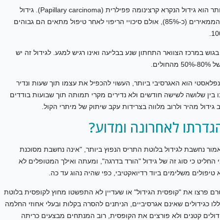
ישנם מספר סוגים של סרטן בלוטת התריס, כאשר השכיח ביותר הוא גידול הנקרא קרצינומה פפילרית (Papillary carcinoma). גידול
ממאיר זה, מהווה את הרוב המוחלט של גידולי בלוטת המגן הממאירים (כ-85%), אולם סיכויי הריפוי לאחר טיפול מתאים הם גבוהים
וש במרכז הצוואר התחתון שנע בבליעה ואינו רגיש למגע. לגידול זה יש
ים.
פלאסטי הוא האגרסיבי ביותר, העשוי להכפיל את עצמו תוך שעות ונדיר
ו בין שלושה לשישה חודשים ולא נדירים מקרי תמותה תוך שבועות בודדים
גידול מהיר ולרוב מלווה בצרידות עקב שיתוק של מיתרי הקול.
גדרתו לאחרונה ומדוע?
מור נחשבת לגידול בלוטת התריס הנפוץ ביותר, "אינה נחשבת מסוכנת
 החליט כי סוג זה של גידול "הורד בדרגה", ומעתה ואילך המטופלים לא
טיפולים משלימים ביוד רדיואקטיבי, כפי שהיה נהוג עד כה.
טרם פרצו את "קופסית הגידול" או שעדיין לא התפשטו מחוץ לקופסית בלוטת
ללו כגידולים שאינם אגרסיביים, הניתנים להסרה בקלות ובעלי אחוזי החלמה
ם רבים בהם הגידולים קטנים ולא פורצים את הקופסית, רוב המנתחים מבצעים כריתה