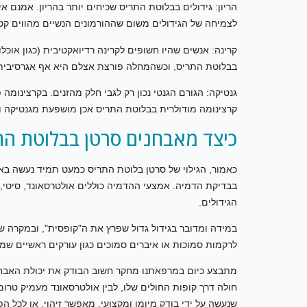
הריון: גידולים בבלוטת התריס שכיחים יותר בהריון. אמנם אי
לצמיחה של הגידולים משום שההורמונים הנשיים מהווים קטל
קרינה: אנשים שהיו חשופים לקרינה רדיואקטיבית (כגון אוכלו
בבלוטת התריס, וכשהמחלה פורצת אצלם היא אף אגרסיבית 
גנטיקה: הגורם הגנטי נכון רק לגבי חלק מהזנים. בקרצינומ
קרצינומה מודולרית בבלוטת התריס אכן מושפעת מגנטיקה ו
כיצד מאבחנים סרטן בבלוטת הת
כאמור, הגילוי של סרטן בלוטת התריס כמעט תמיד נעשה באופ
הגידולים.
לרקמות סמוכות או איברים סמוכים כגון עורקים ראשיים שמ
מתבצע כיום במרפאתנו מחקר חשוב הבודק את יכולת האבחון
חולה דרך קופות החולים שלו, לבין אולטרסאונד מעמיק טרו
שנעשה על ידי בודק מיומן ומקצועי, מאפשר זיהוי, או לכל 