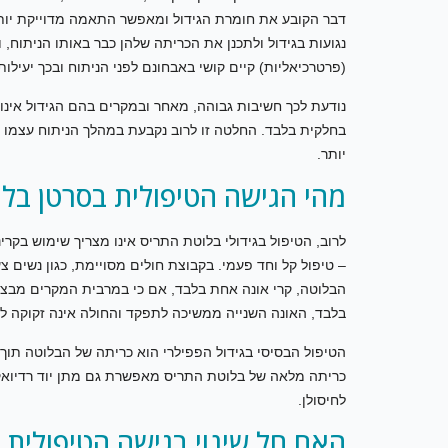
דבר הקובע את חומרת הגידול ומאפשר התאמה מדוייקת יותר 
נגועות בגידול ולתכנן את הכריתה שלהן כבר באותו הניתוח, 
(פרטרכיאליות) קיים קושי באבחונם לפני הניתוח ובכך יעילו
נודעת לכך חשיבות גבוהה, מאחר ובמקרים בהם הגידול אינו
בחלקית בלבד. החלטה זו לרוב נקבעת במהלך הניתוח עצמו 
יותר.
מהי הגישה הטיפולית בסרטן בל
לרוב, הטיפול בגידולי בלוטת התריס אינו מצריך שימוש בקרינ
– טיפול קל וחד פעמי. בקבוצת חולים מסויימת, כגון נשים צ
הבלוטה, קרי אונה אחת בלבד, אם כי במרבית המקרים מבצע
בלבד, האונה השנייה ממשיכה לתפקד והחולה אינה זקוקה לט
הטיפול הבסיסי בגידול הפפילרי הוא כריתה של הבלוטה תוך 
כריתה מלאה של בלוטת התריס מאפשרת גם מתן יוד רדיואקטיב
לחיסולן.
האם חל שינוי בגישה הטיפולית 