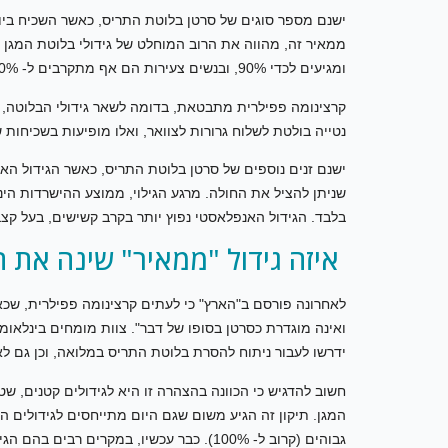
ומגיעים לכדי 90%, ובנשים צעירות הם אף מתקרבים ל- 100%.
קרצינומה פפילרית מתבטאת, בדומה לשאר גידולי הבלוטה, בג
נטייה בולטת לשלוח גרורות לצוואר, ואלו מופיעות בשכיחות של 80%-50% מהחול
ישנם זנים נוספים של סרטן בלוטת התריס, כאשר הגידול האנ
שניתן להציל את החולה. מרגע הגילוי, ממוצע ההישרדות הינ
בלבד. הגידול האנפלאסטי נפוץ יותר בקרב קשישים, בעל קצב 
איזה גידול "ממאיר" שינה את ה
לאחרונה פורסם ב"הארץ" כי לעתים קרצינומה פפילרית, שכא
ואינה מוגדרת כסרטן בסופו של דבר". צוות מומחים בינלאומי
ידרשו לעבור ניתוח להסרת בלוטת התריס במלואה, וכן גם לא 
חשוב להדגיש כי הכוונה בהצהרה זו היא לגידולים קטנים, ש
המגן. תיקון זה הגיע משום שגם היום מתייחסים לגידולים ה
גבוהים (קרוב ל- 100%). כבר עכשיו, במקרי