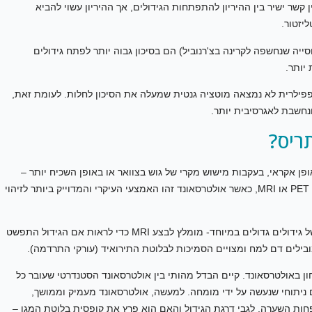
ן קשר ישיר בין ההיריון להתפתחות הגידולים, אך ההיריון עשוי להביא
יזטור.
סייה שנחשפה לקרינה בצ'רנוביל) הם בסיכון גבוה יותר לפתח גידולים
יותר.
ה פפילרית לא נמצאה מוטציה גנטית שמעלה את הסיכון לחלות. לעומת זאת,
נחשבת לאגרסיבית יותר.
ריס?
ן אקראי, בעקבות מישוש מקרי של גוש בצוואר או באופן השכיח יותר –
בבדיקת הדמיה. אמצעי ההדמיה כוללים אולטרסאונד, סיטי, PET או MRI, כאשר אולטרסאונד זהו האמצעי העיקרי והמדוייק ביותר לזיהוי
במידה ומדובר בגידול גדול שפרץ את ה"קופסית", ובמקרה של גידולים גדולים במיוחד- מומלץ לבצע MRI כדי לראות אם הגידול התפשט
ובילים דם למח ומצויים הסמיכות לבלוטת התירואיד (עורקי התרדמה).
 באולטרסאונד. קיים הבדל מהותי בין אולטרסאונד הסטנדרטי שעובר כל
ם ניתוחי שנעשה על ידי מומחה. למעשה, אולטרסאונד מעמיק וממושך,
הפחות השערה, לגבי דרגת הגידול והאם הוא פרץ את קופסית בלוטת המגן –