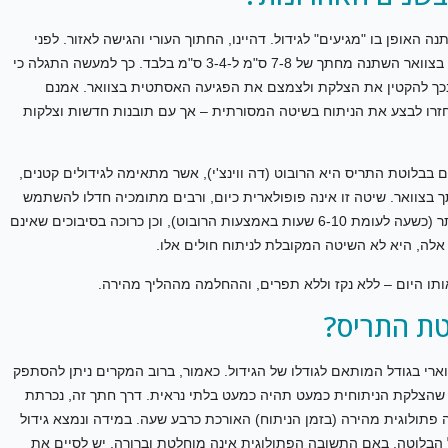
האופן בו "מגיעים" לגידול. דהיינו, החתוך העורי והגישה לאזור. לפני
כ-10 שנים הופיעה השיטה האנדוסקופית, ובעקבותיה החתך בצוואר השתנה מחתך של 7-8 ס"מ ל-3-4 ס"מ בלבד. כך למעשה התגלה כי
ובכך להקטין את הצלקת ולצמצם את הפגיעה האסתטית בצוואר. אמנם
זרו לבצע את הניתוח בשיטה המסורתית – אך עם תובנות חדשות וצלקות
 בבלוטת התריס היא הרובוט (דה ווינצ'י), אשר מתאימה לגידולים קטנים,
בצוואר. שיטה זו אינה פופולארית כיום, ורבים מתומכיה חדלו להשתמש
בה משום שהיא הופכת ניתוח פשוט יחסית למורכב וארוך יותר (כשעה לעומת 6-10 שעות באמצעות הרובוט), וכן כרוכה בסיבוכים שאינם
אלה, היא לא השיטה המקובלת לניתוח חולים אלו.
ותו היום – ללא נקז וללא תפרים, וההחלמה מההליך מהירה.
טת התריס?
רי בגודל המותאם לגודלו של הגידול. כאמור, ברוב המקרים ניתן להסתפק
בתוך קפל עורי, כך שהצלקת הניתוחית כמעט תהיה כמעט בלתי נראית. דרך חתך זה, נכרתת
 פתולוגית מהירה (בזמן הניתוח) האורכת כרבע שעה. במידה ונמצא גידול
הבלוטה. באם התשובה הפתולוגית אינה מוחלטת וברורה, יש לסיים את