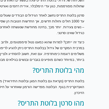
השכיחות של גידולי בלוטת התריס עולה בעשורים האחרונים 
שחולות מפורסמות, כגון עדי הימלבלוי, אירית רחמים ואורט
עד 1000 חולים וחולות חדשים, אך החדשות הטובות הן 
– נשים צעירות. יותר מכך, בחינה מחודשת שנעשתה לאחרונה
כגידול שאינו סרטני.
כיצד זה ייתכן? למרות שהוא כמעט נטול סימפטומים, ולרוב
במרבית המקרים של גידול בבלוטת התריס ניתן להגיע לריפוי
משלימים דוגמת כימותרפיה. עם זאת, חשוב להסתייג ולציין 
ביותר, במיוחד כשהם מופיעים בגברים ובנשים בגילאים מבוג
מהי בלוטת התריס?
בלוטת התריס (נקראת גם בלוטת המגן ובלוטת התירואיד) 
האנדוקרינית בגוף. הבלוטה מפרישה הורמון שאחראי על חיל
הזיכרון.
מהו סרטן בלוטת התריס?