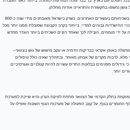
בכל העולם וגם בארץ. בד בבד עולה המודעות למחלה, בייחוד לאור העובדה
ל גושן נחשפו בתקשורת והתראיינו אודות מחלתן.
סרטן בלוטת התריס נחשב לאחד הגידולים הבודדים שעולים בשכיחותם בעשורים האחרונים, כשרק בישראל מאובחנים מידי שנה כ-800
שסיכויי ההישרדות גבוהים למדיי, בייחוד בקרב הקבוצה שסובלת ממנו יותר מכל
 על ידי מומחים, הובילה לכך שאחד הזנים השכיחים ביותר הוגדר מחדש
 מתגלה באופן אקראי בבדיקות הדמיה או עקב מישוש של גוש בצוואר–
 מלא, לרבות מקרים של אבחון מאוחר, ובתהליך שאינו כולל טיפולים
כי גידולים מסוימים בבלוטת התריס עשויים להיות קטלניים ואגרסיביים
רים יותר.
ממוקמת בחלק הקדמי של הצוואר מתחת לפיקת הגרון והיא שייכת למערכת
וף החומרים בגוף, על קצב הפעולה של מערכות הגוף השונות ואפילו על