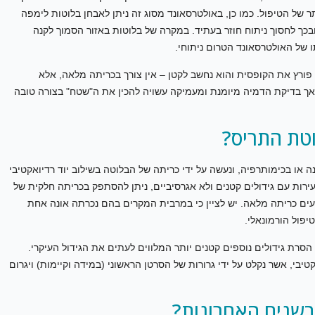
של הטיפול. כמו כן, באולטרסאונד מסוג זה ניתן לאבחן בלוטות לימפה
ובכך לחסוך ניתוח חוזר בעתיד. במקרה של בלוטות באזור הסמוך לקנה
תו של האולטרסאונד הטרום ניתוחי.
 פורץ את הקופסית והוא נחשב לקטן – אין צורך בכריתה מלאה, אלא
אך בדיקת הדמיה מיומנת ומעמיקה עשויה להכין את ה"שטח" בצורה טובה
וטת התריס?
ה או בכימותרפיה, ונעשה על ידי כריתה של הבלוטה בשילוב יוד רדיואקטיבי
עירות עם גידולים קטנים ולא אגרסיביים, ניתן להסתפק בכריתה חלקית של
ים כריתה מלאה. יש לציין כי במרבית המקרים בהם נכרתה אונה אחת
יפול הורמונאלי.
הסרת גידולים נוספים קטנים יותר המלווים לעתים את הגידול העיקרי.
י, אשר נקלט על ידי גרורות של הסרטן הראשוני (במידה וקיימות) ויגרום
בשנים האחרונות?