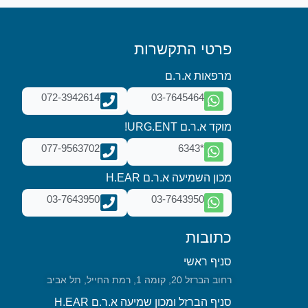
פרטי התקשרות
מרפאות א.ר.ם
072-3942614
03-7645464
מוקד א.ר.ם URG.ENT!
077-9563702
*6343
מכון השמיעה א.ר.ם H.EAR
03-7643950
03-7643950
כתובות
סניף ראשי
רחוב הברזל 20, קומה 1, רמת החייל, תל אביב
סניף הברזל ומכון שמיעה א.ר.ם H.EAR