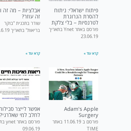
פיתוח ישראלי: ניתוח
אבלציות – מה זה ו
להסרת הגרוגרת
זה עוזר?
לטרנסיות – בלי צלקת
שודר בתכנית "בוקר
פורסם באתר Ynet בתאריך
בריאות" בתאריך 23.6.19
23.06.19
קרא עוד »
קרא עוד »
Adam's Apple
אפשר לייצר סבילות
Surgery
לחלב למי שאלרגי?
פורסם ב 11.06.19 באתר
פורסם באת
09.06.19
TIME