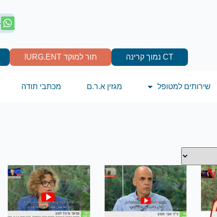
4
CT נמוך קרינה
תור למוקד URG.ENT!
שירותים למטופל
מגזין א.ר.ם
מכתבי תודה