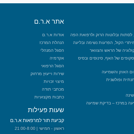
אתר א.ר.ם
, לסתות ובלוטות הרוק ולרפואת הפה
אודות א.ר.ם
מיתרי הקול, הפרעות נשימה ובליעה
הנהלת המרכז
קולוגיה של הראש והצוואר
הסגל המנהלי
סקופים של האף, סינוסים ובסיס
אקדמיה
הסגל הרפואי
ום האוזן והשמיעה
שירות וייעוץ מרחוק
חנתית ופולשנית
מיצוי זכויות
מכתבי תודה
שינה
כתבות מקצועיות
מכון שמיעה במרכז – בדיקת שמיעה
שעות פעילות
קביעת תור למרפאות א.ר.ם
ראשון - חמישי | 21:00-8:00