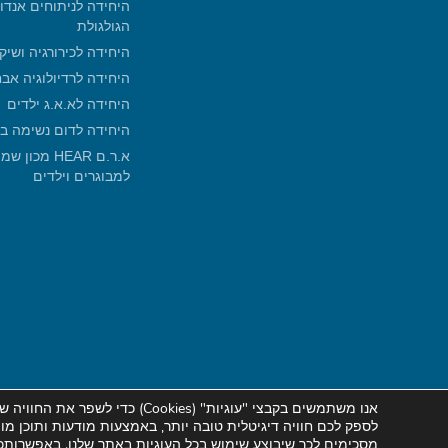
היחידה לניתוחים אנדו
הגולגולת
היחידה לכירורגיה ושיק
היחידה לרדיולוגיה אב
היחידה לא.א.ג ילדים
היחידה לדום נשימה ב
א.ר.ם HEAR 
למבוגרים וילדים
אנו משתמשים בקבצי "עוגיות" (
Cookies
) כדי לשפר
את
החוויה של
לספק לכם חוויה דיגיטלית טובה יותר, באמצעות מודעות ותוכן מ
מסכימים לכך שיבוצע שימוש בכל העוגיות באתר שלנו. באפשרותכם