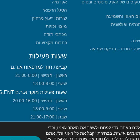
סקופים של האף, סינוסים ובסיס
אקדמיה
הסגל הרפואי
ום האוזן והשמיעה
שירות וייעוץ מרחוק
חנתית ופולשנית
מיצוי זכויות
מכתבי תודה
שינה
כתבות מקצועיות
מכון שמיעה במרכז – בדיקת שמיעה
שעות פעילות
קביעת תור למרפאות א.ר.ם
ראשון - חמישי | 21:00-8:00
שישי | 13:00-8:00
שעות פעילות מוקד א.ר.ם URG.ENT!
ראשון - חמישי | 20:00-16:00
שישי | 13:00-9:00
שבת | 21:00-17:00
כם באתר, כדי לפתח ולשפר את האתר עצמו, וכדי
ותאמים אישית. בבחירת "קבל את כל העוגיות", אתם
 גם לסרב לכך, ולדחות את שמירת כל העוגיות, על