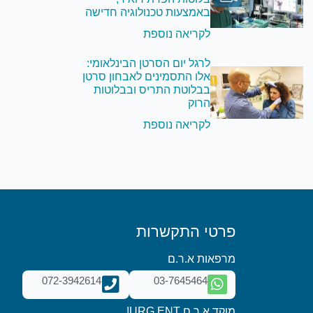
באמצעות טכנולוגיה חדישה
לקריאה נוספת
לרגל יום הסרטן הבינלאומי:
אלו התסמינים לאבחון סרטן
בבלוטת התריס ובבלוטות
הרוק
לקריאה נוספת
פרטי התקשרות
מרפאות א.ר.ם
072-3942614
03-7645464
מוקד א.ר.ם URG.ENT!