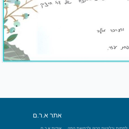
אתר א.ר.ם
, לסתות ובלוטות הרוק ולרפואת הפה
אודות א.ר.ם