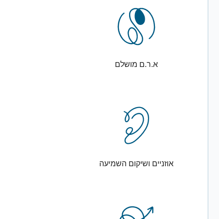
א.ר.ם מושלם
אוזניים ושיקום השמיעה