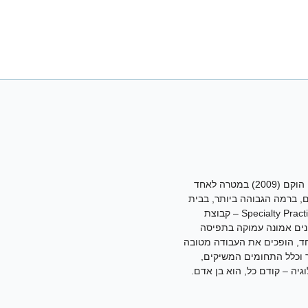
א.ר.ם, המרכז הרב-תחומי לרפואת אף אוזן גרון, ראש צוואר פה ולסתות, הוקם (2009) במטרה לאחד
ם, ברמה הגבוהה ביותר, בבית
החולים הפרטי המתקדם ביותר בישראל. המרכז עובד בשיטת Specialty Practice Group – קבוצת
ינים אמונה עמוקה בתפיסה
חד, הופכים את העבודה מטובה
ר וכלל התחומים המשיקים,
לוגיה – קודם כל, הוא בן אדם.