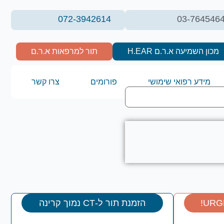
072-3942614
03-764546
מכון השמיעה א.ר.ם H.EAR
תור למרפאות א.ר.ם
מידע רפואי שימושי
פורומים
צרו קשר
הזמנת תור ל-CT נמוך קרינה