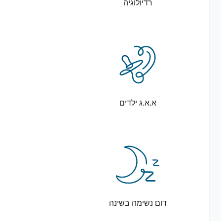
רדיולוגיה
א.א.ג ילדים
דום נשימה בשינה