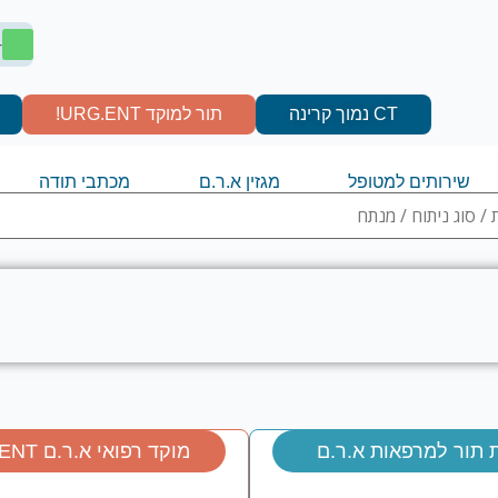
4
CT נמוך קרינה
תור למוקד URG.ENT!
שירותים למטופל
מגזין א.ר.ם
מכתבי תודה
 תור למרפאות א.ר.ם
מוקד רפואי א.ר.ם URGENT!