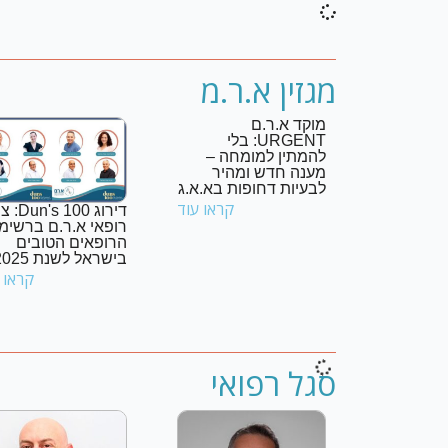
מגזין א.ר.מ
מוקד א.ר.ם
URGENT: בלי
להמתין למומחה –
מענה חדש ומהיר
לבעיות דחופות בא.א.ג
קראו עוד
דירוג s 100
רופאי א.ר.ם ברשימ
הרופאים הטובים
בישראל לשנת 2025
קראו 
סגל רפואי