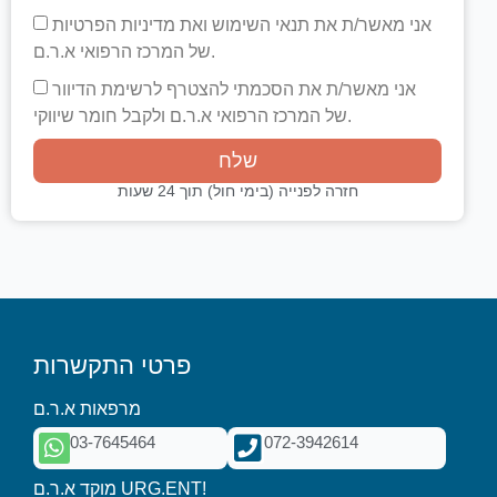
אני מאשר/ת את תנאי השימוש ואת מדיניות הפרטיות
של המרכז הרפואי א.ר.ם.
אני מאשר/ת את הסכמתי להצטרף לרשימת הדיוור
של המרכז הרפואי א.ר.ם ולקבל חומר שיווקי.
שלח
חזרה לפנייה (בימי חול) תוך 24 שעות
פרטי התקשרות
מרפאות א.ר.ם
03-7645464
072-3942614
מוקד א.ר.ם URG.ENT!