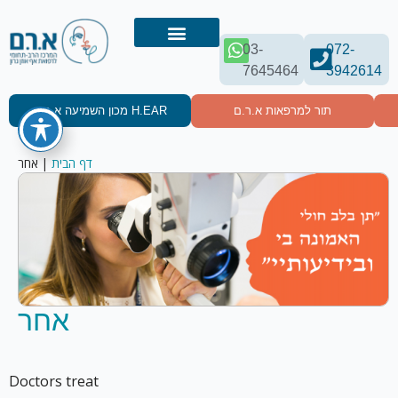
03-
072-
7645464
3942614
תור למרפאות א.ר.ם
מכון השמיעה א.ר.ם H.EAR
אחר
|
דף הבית
אחר
Doctors treat