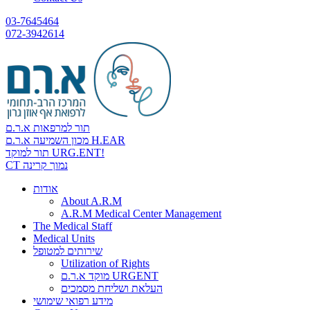
03-7645464
072-3942614
תור למרפאות א.ר.ם
מכון השמיעה א.ר.ם H.EAR
תור למוקד URG.ENT!
CT נמוך קרינה
אודות
About A.R.M
A.R.M Medical Center Management
The Medical Staff
Medical Units
שירותים למטופל
Utilization of Rights
מוקד א.ר.ם URGENT
העלאת ושליחת מסמכים
מידע רפואי שימושי