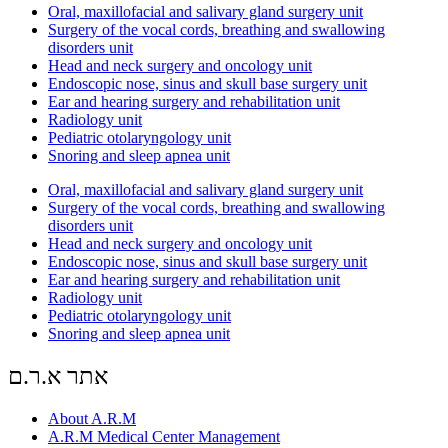
Oral, maxillofacial and salivary gland surgery unit
Surgery of the vocal cords, breathing and swallowing
disorders unit
Head and neck surgery and oncology unit
Endoscopic nose, sinus and skull base surgery unit
Ear and hearing surgery and rehabilitation unit
Radiology unit
Pediatric otolaryngology unit
Snoring and sleep apnea unit
Oral, maxillofacial and salivary gland surgery unit
Surgery of the vocal cords, breathing and swallowing
disorders unit
Head and neck surgery and oncology unit
Endoscopic nose, sinus and skull base surgery unit
Ear and hearing surgery and rehabilitation unit
Radiology unit
Pediatric otolaryngology unit
Snoring and sleep apnea unit
אתר א.ר.ם
About A.R.M
A.R.M Medical Center Management